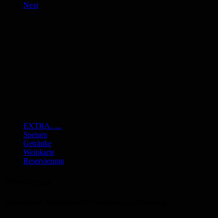
Next
EXTRA…..
Speisen
Italienisches Restaurant im Zentrum von 
Getränke
Weinkarte
Reservierung
Provenza
Italienisches Restaurant im Zentrum von Nürnberg