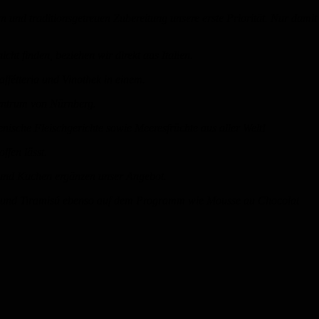
en und traditionsgetreuen Zubereitung unsere erste Priorität. Nur da
tieren.
t in Nürnberg nicht finden, beziehen wir direkt aus Ita
rn auch Ristorante , Caffétteria und Vinothek in 
ialitäten am Hauptmarkt im Zentrum von Nür
italienische Fleischgerichte sowie Meeresfrüchte aus aller Welt!
offen lässt.
s und Kuchen ergänzen unser Angebot.
tta und Tiramisú ebenso auf dem Programm wie Mousse au Chocolat