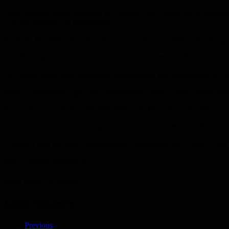
Hohe Qualität und Orginalität der Zutaten sind, neben der schonend
„cucina italiana“ zu präsen
Typische Produkte, die wir in der gewünschten Qualitä
Das Provenza ist nicht nur eine Pizzeria, sonde
Wir bieten ihnen feine italienische Spez
Stein – Ofenfrische Pizza und ausgewählte Pasta – und typisch 
In unserer gut sortierten Vinothek finden Sie Wein der keine Wünsche 
Italienische Wurst- und Käsespezialitäten, sowie Tramezzini, Panini
Natürlich sind perfekte Eisspezialitäten, hausgemachtes Panna Co
eben – typisch Italienisch –
mangi meglio, vivi meglio
Impressionen
Previous